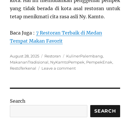
kota. Hal ini memudahkan penggemar pempek
yang tidak berada di kota asal restoran untuk
tetap menikmati cita rasa asli Ny. Kamto.
Baca Juga :
7 Restoran Terbaik di Medan
Tempat Makan Favorit
Posted
Categories
Tags
August 28, 2025
Restoran
KulinerPalembang
,
on
MakananTradisional
,
NyKamtoPempek
,
PempekEnak
,
on
RestoTerkenal
Leave a comment
Ny.
Kamto
Pempek:
Resto
Pempek
Search
Terkenal
yang
SEARCH
Wajib
Dicoba