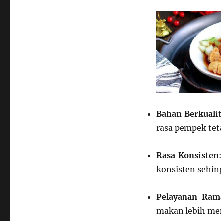
Bahan Berkuali
rasa pempek tet
Rasa Konsisten
konsisten sehin
Pelayanan Ram
makan lebih me