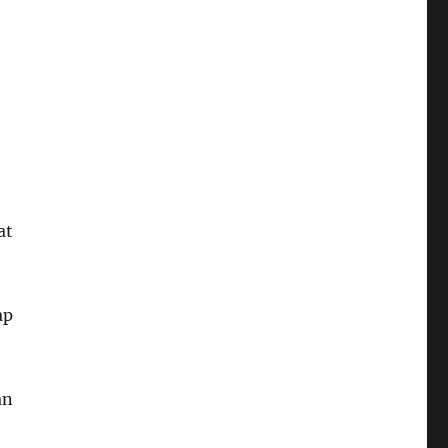
at
ap
an