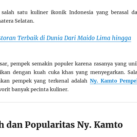
salah satu kuliner ikonik Indonesia yang berasal da
tera Selatan.
storan Terbaik di Dunia Dari Maido Lima hingga
sar, pempek semakin populer karena rasanya yang uni
ajikan dengan kuah cuka khas yang menyegarkan. Sal
akan pempek yang terkenal adalah
Ny. Kamto Pempe
orit banyak pecinta kuliner.
h dan Popularitas Ny. Kamto