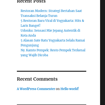
Recent Posts
Restoran Modern: Strategi Bertahan Saat
Transaksi Belanja Turun
5 Restoran Baru Viral di Yogyakarta: Hits &
Laris Banget!
Udonku: Sensasi Mie Jepang Autentik di
Kota Anda
5 Alasan Sate Ratu Yogyakarta Selalu Ramai
Pengunjung
Ny. Kamto Pempek: Resto Pempek Terkenal
yang Wajib Dicoba
Recent Comments
A WordPress Commenter
on
Hello world!