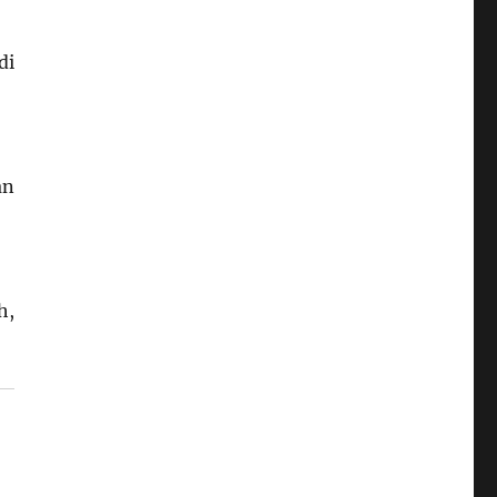
di
an
h,