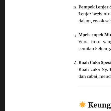
Pempek Lenjer 
Lenjer berbentu
dalam, cocok se
Mpek-mpek Min
Versi mini yan
cemilan keluarg
Kuah Cuka Spesi
Kuah cuka Ny. 
dan cabai, menc
Keung