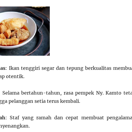
tas
: Ikan tenggiri segar dan tepung berkualitas membu
ap otentik.
: Selama bertahun-tahun, rasa pempek Ny. Kamto tet
gga pelanggan setia terus kembali.
ah
: Staf yang ramah dan cepat membuat pengalam
nyenangkan.