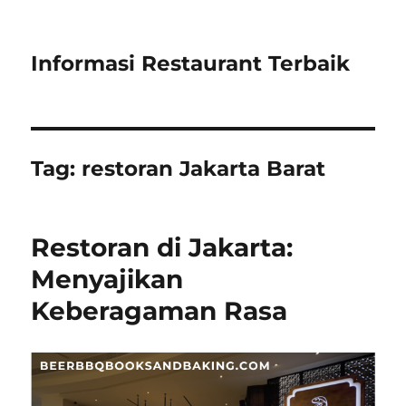
Informasi Restaurant Terbaik
Tag:
restoran Jakarta Barat
Restoran di Jakarta:
Menyajikan
Keberagaman Rasa