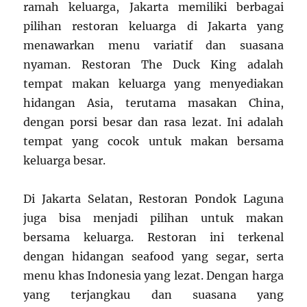
ramah keluarga, Jakarta memiliki berbagai
pilihan restoran keluarga di Jakarta yang
menawarkan menu variatif dan suasana
nyaman. Restoran The Duck King adalah
tempat makan keluarga yang menyediakan
hidangan Asia, terutama masakan China,
dengan porsi besar dan rasa lezat. Ini adalah
tempat yang cocok untuk makan bersama
keluarga besar.
Di Jakarta Selatan, Restoran Pondok Laguna
juga bisa menjadi pilihan untuk makan
bersama keluarga. Restoran ini terkenal
dengan hidangan seafood yang segar, serta
menu khas Indonesia yang lezat. Dengan harga
yang terjangkau dan suasana yang