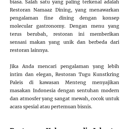
biasa. Salah satu yang paling terkenal adalah
Restoran Namaaz Dining, yang menawarkan
pengalaman fine dining dengan konsep
molecular gastronomy. Dengan menu yang
terus berubah, restoran ini memberikan
sensasi makan yang unik dan berbeda dari
restoran lainnya.
Jika Anda mencari pengalaman yang lebih
intim dan elegan, Restoran Tugu Kunstkring
Paleis di kawasan Menteng menyajikan
masakan Indonesia dengan sentuhan modern
dan atmosfer yang sangat mewah, cocok untuk
acara spesial atau pertemuan bisnis.