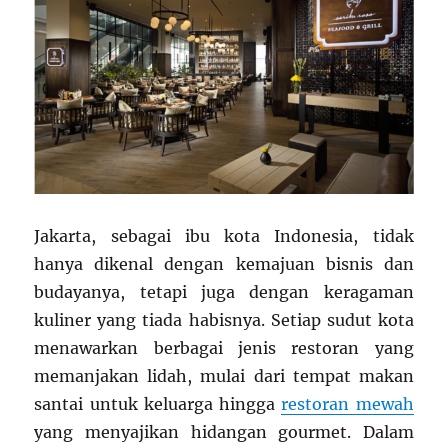
Jakarta, sebagai ibu kota Indonesia, tidak
hanya dikenal dengan kemajuan bisnis dan
budayanya, tetapi juga dengan keragaman
kuliner yang tiada habisnya. Setiap sudut kota
menawarkan berbagai jenis restoran yang
memanjakan lidah, mulai dari tempat makan
santai untuk keluarga hingga
restoran mewah
yang menyajikan hidangan gourmet. Dalam