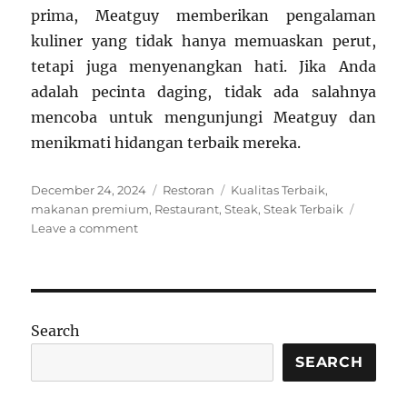
prima, Meatguy memberikan pengalaman
kuliner yang tidak hanya memuaskan perut,
tetapi juga menyenangkan hati. Jika Anda
adalah pecinta daging, tidak ada salahnya
mencoba untuk mengunjungi Meatguy dan
menikmati hidangan terbaik mereka.
Posted
Categories
Tags
December 24, 2024
Restoran
Kualitas Terbaik
,
on
makanan premium
,
Restaurant
,
Steak
,
Steak Terbaik
on
Leave a comment
Meatguy:
Restoran
Steak
dan
Barbecue
Search
Berkualitas
Tinggi
SEARCH