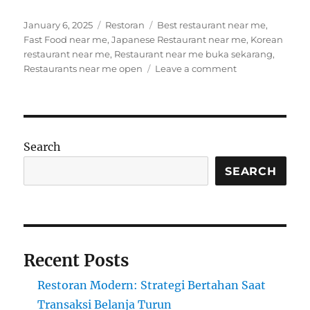
Posted
Categories
Tags
January 6, 2025
Restoran
Best restaurant near me
,
on
Fast Food near me
,
Japanese Restaurant near me
,
Korean
restaurant near me
,
Restaurant near me buka sekarang
,
on
Restaurants near me open
Leave a comment
Rekomendasi
Restaurant
Near
Me
yang
Search
Wajib
Dikunjungi
SEARCH
Recent Posts
Restoran Modern: Strategi Bertahan Saat
Transaksi Belanja Turun