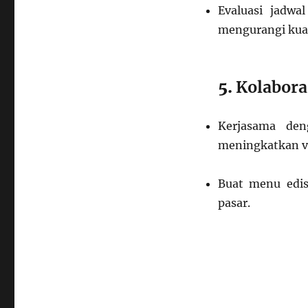
Evaluasi jadwa
mengurangi kual
5.
Kolaboras
Kerjasama deng
meningkatkan vis
Buat menu edis
pasar.