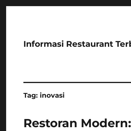
Informasi Restaurant Ter
Tag:
inovasi
Restoran Modern: