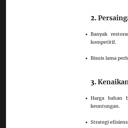
2.
Persaing
Banyak restor
kompetitif.
Bisnis lama perl
3.
Kenaikan
Harga bahan b
keuntungan.
Strategi efisiens