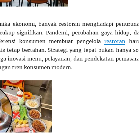
mika ekonomi, banyak restoran menghadapi penurun
 cukup signifikan. Pandemi, perubahan gaya hidup, d
eferensi konsumen membuat pengelola
restoran
har
snis tetap bertahan. Strategi yang tepat bukan hanya so
juga inovasi menu, pelayanan, dan pendekatan pemasar
engan tren konsumen modern.