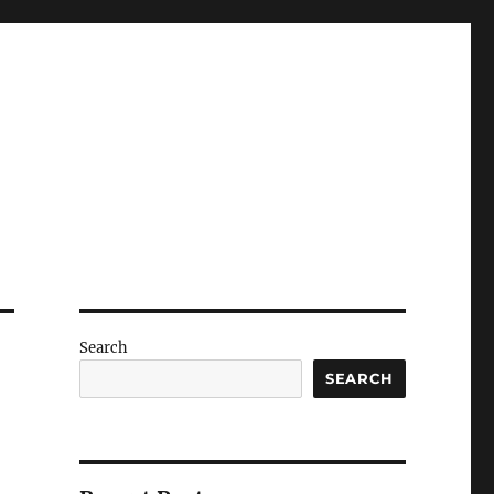
Search
SEARCH